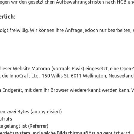
iegen wir den gesetzlichen Aufbewahrungsfristen nach HGB und
rlich:
lgt freiwillig. Wir können Ihre Anfrage jedoch nur bearbeiten,
f dieser Website Matomo (vormals Piwik) eingesetzt, eine Ope
die InnoCraft Ltd., 150 Willis St, 6011 Wellington, Neuseeland
m Endgerät, mit dem Ihr Browser wiedererkannt werden kann. 
ten zwei Bytes (anonymisiert)
ufrufs
e gelangt ist (Referrer)
Betriebssystem und welche Bildschirmauflösung genutzt wird